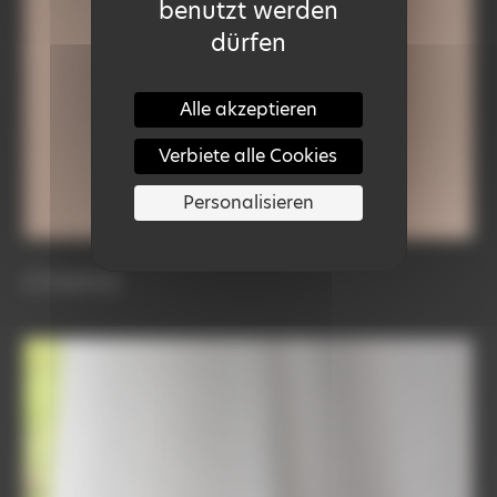
benutzt werden
dürfen
Alle akzeptieren
Verbiete alle Cookies
Personalisieren
ETAMINE